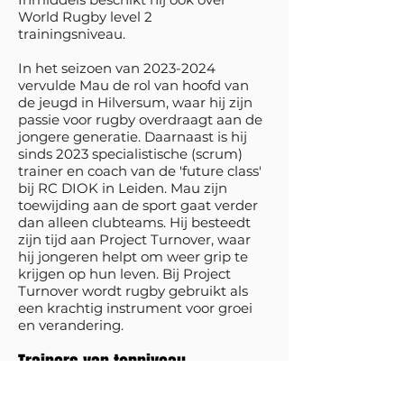
World Rugby level 2
trainingsniveau.
In het seizoen van
2023-2024
vervulde Mau de rol van hoofd van
de jeugd in Hilversum, waar hij zijn
passie voor rugby overdraagt aan de
jongere generatie. Daarnaast is hij
sinds 2023 specialistische (scrum)
trainer en coach van de 'future class'
bij RC DIOK in Leiden.
Mau zijn
toewijding aan de sport gaat verder
dan alleen clubteams. Hij besteedt
zijn tijd aan Project Turnover, waar
hij jongeren helpt om weer grip te
krijgen op hun leven. Bij Project
Turnover wordt rugby gebruikt als
een krachtig instrument voor groei
en verandering.
Trainers van topniveau
De afgelopen jaren is de vraag naar
rugby en haka clinics sterk